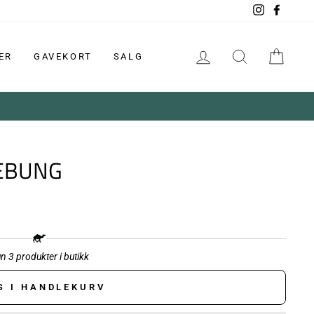
Instagram
Faceb
LOGG INN
SØK
HAN
ER
GAVEKORT
SALG
GEBUNG
n 3 produkter i butikk
G I HANDLEKURV