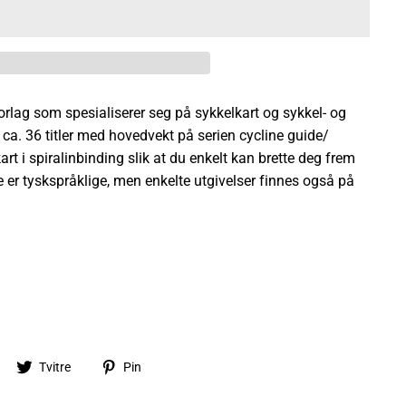
orlag som spesialiserer seg på sykkelkart og sykkel- og
 ca. 36 titler med hovedvekt på serien cycline guide/
t i spiralinbinding slik at du enkelt kan brette deg frem
este er tyskspråklige, men enkelte utgivelser finnes også på
Del
Tvitre
Pin
Tvitre
Pin
på
på
på