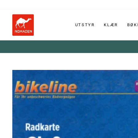
Hopp
til
innhold
UTSTYR
KLÆR
BØK