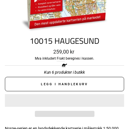
10015 HAUGESUND
Ordinær
259,00 kr
pris
Mva inkludert
Frakt
beregnes i kassen.
Kun 6 produkter i butikk
LEGG I HANDLEKURV
Norge-serien er en landsdekkende kartserie i målestokk 1:50 000