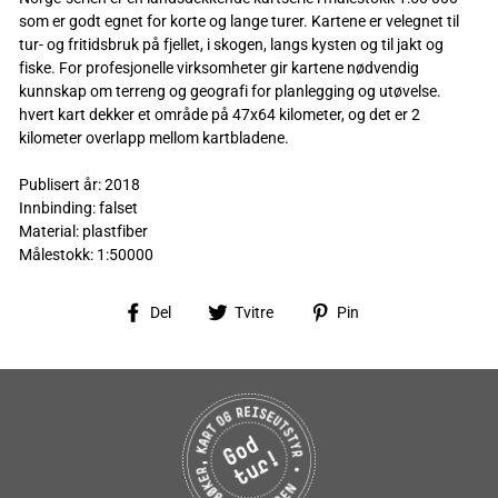
som er godt egnet for korte og lange turer. Kartene er velegnet til
tur- og fritidsbruk på fjellet, i skogen, langs kysten og til jakt og
fiske. For profesjonelle virksomheter gir kartene nødvendig
kunnskap om terreng og geografi for planlegging og utøvelse.
hvert kart dekker et område på 47x64 kilometer, og det er 2
kilometer overlapp mellom kartbladene.
Publisert år: 2018
Innbinding: falset
Material: plastfiber
Målestokk: 1:50000
Del
Tvitre
Pin
Del
Tvitre
Pin
på
på
på
Facebook
Twitter
Pinterest