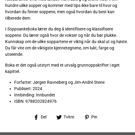
hundre ulike sopper og kommer med tips ikke bare til hvor og
hvordan du finner soppene, men også hvordan du best kan
tilberede dem.
I
Soppsankeboka
lærer du deg å identifisere og klassifisere
soppene. Du lærer også hvor de vokser og når du bør plukke.
Kunnskap om de ulike soppartene er viktig når du skal ut og høste.
Du får vite om de viktigste kjennetegnene, om lukt, farge og
utseende.
Boka er det også utstyrt med et utvalg grunnoppskrifter i eget
kapittel.
Forfatter: Jørgen Ravneberg og Jim-André Stene
Publisert: 2024
Innbinding: Innbundet
ISBN: 9788202824976
Del
Tvitre
Pin
Del
Tvitre
Pin
på
på
på
Facebook
Twitter
Pinterest