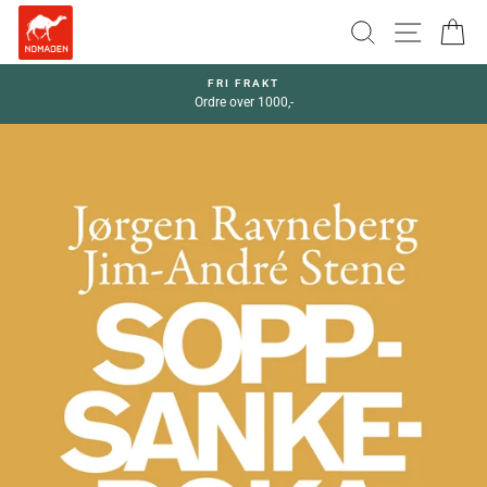
Hopp
SØK
SIDEN
H
til
innhold
FRI FRAKT
Ordre over 1000,-