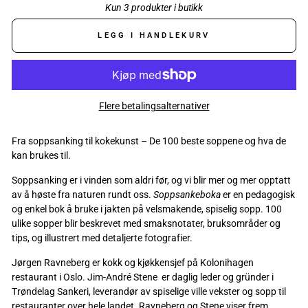
Kun 3 produkter i butikk
LEGG I HANDLEKURV
Flere betalingsalternativer
Fra soppsanking til kokekunst – De 100 beste soppene og hva de
kan brukes til.
Soppsanking er i vinden som aldri før, og vi blir mer og mer opptatt
av å høste fra naturen rundt oss.
Soppsankeboka
er en pedagogisk
og enkel bok å bruke i jakten på velsmakende, spiselig sopp. 100
ulike sopper blir beskrevet med smaksnotater, bruksområder og
tips, og illustrert med detaljerte fotografier.
Jørgen Ravneberg er kokk og kjøkkensjef på Kolonihagen
restaurant i Oslo. Jim-André Stene
er daglig leder og gründer i
Trøndelag Sankeri, leverandør av spiselige ville vekster og sopp til
restauranter over hele landet. Ravneberg og Stene viser frem